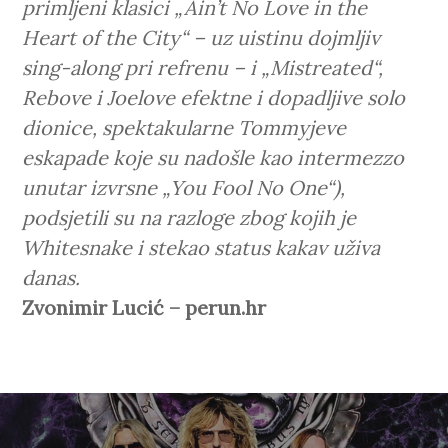
primljeni klasici „Ain’t No Love in the
Heart of the City“ – uz uistinu dojmljiv
sing-along pri refrenu – i „Mistreated“,
Rebove i Joelove efektne i dopadljive solo
dionice, spektakularne Tommyjeve
eskapade koje su nadošle kao intermezzo
unutar izvrsne „You Fool No One“),
podsjetili su na razloge zbog kojih je
Whitesnake i stekao status kakav uživa
danas.
Zvonimir Lucić – perun.hr