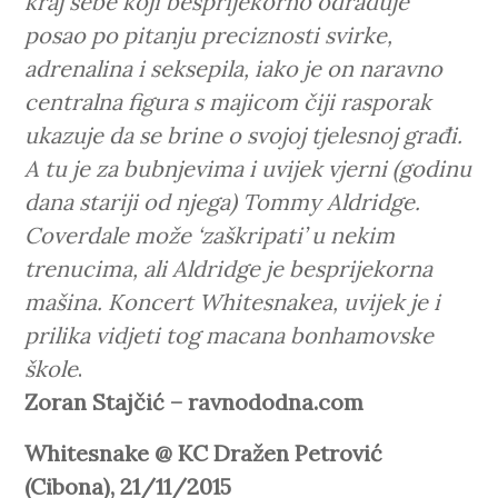
kraj sebe koji besprijekorno odrađuje
posao po pitanju preciznosti svirke,
adrenalina i seksepila, iako je on naravno
centralna figura s majicom čiji rasporak
ukazuje da se brine o svojoj tjelesnoj građi.
A tu je za bubnjevima i uvijek vjerni (godinu
dana stariji od njega) Tommy Aldridge.
Coverdale može ‘zaškripati’ u nekim
trenucima, ali Aldridge je besprijekorna
mašina. Koncert Whitesnakea, uvijek je i
prilika vidjeti tog macana bonhamovske
škole
.
Zoran Stajčić – ravnododna.com
Whitesnake @ KC Dražen Petrović
(Cibona), 21/11/2015