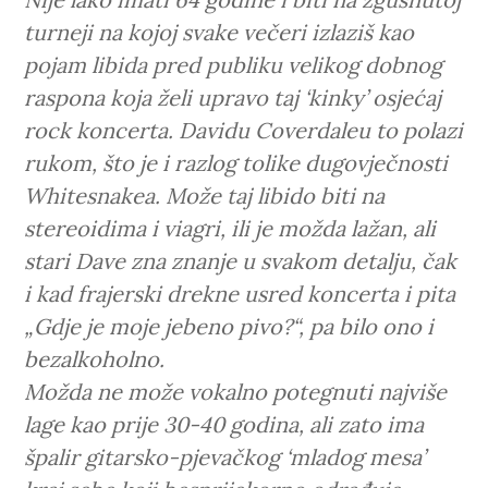
turneji na kojoj svake večeri izlaziš kao
pojam libida pred publiku velikog dobnog
raspona koja želi upravo taj ‘kinky’ osjećaj
rock koncerta. Davidu Coverdaleu to polazi
rukom, što je i razlog tolike dugovječnosti
Whitesnakea. Može taj libido biti na
stereoidima i viagri, ili je možda lažan, ali
stari Dave zna znanje u svakom detalju, čak
i kad frajerski drekne usred koncerta i pita
„Gdje je moje jebeno pivo?“, pa bilo ono i
bezalkoholno.
Možda ne može vokalno potegnuti najviše
lage kao prije 30-40 godina, ali zato ima
špalir gitarsko-pjevačkog ‘mladog mesa’