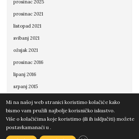
prosinac 2025
prosinac 2021
listopad 2021
Imate neku ideju ili projekt koji
svibanj 2021
treba realizirati? Pišite
ožujak 2021
Napišite nam poruku
prosinac 2016
lipanj 2016
srpanj 2015
+385 99 64 69 437
info@3pmmedia.hr
Mi na našoj web stranici koristimo kolačiće kako
bismo vam pružili najbolje korisničko iskustvo.
Više o kolačićima koje koristimo (ili ih isključiti) možete
© 2021. 3PMmedia - Sva prava pridržana.
Kategorije
postavkama
naći u
.
3PM Media d.o.o. / OIB: 99828219950 / Prevoj 42 / 10 000 Zagreb - HR
Drugi o našima