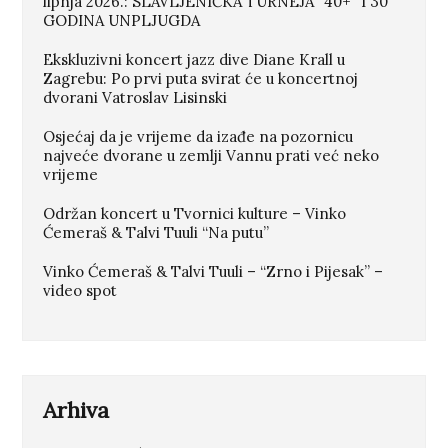
lipnja 2026.: SLAVLJENIČKA TURNEJA “40+” I 30
GODINA UNPLJUGDA
Ekskluzivni koncert jazz dive Diane Krall u
Zagrebu: Po prvi puta svirat će u koncertnoj
dvorani Vatroslav Lisinski
Osjećaj da je vrijeme da izađe na pozornicu
najveće dvorane u zemlji Vannu prati već neko
vrijeme
Održan koncert u Tvornici kulture – Vinko
Ćemeraš & Talvi Tuuli “Na putu”
Vinko Ćemeraš & Talvi Tuuli – “Zrno i Pijesak” –
video spot
Arhiva