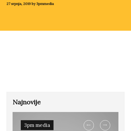
27 srpnja, 2019 by 3pmmedia
Najnovije
Previ
3pm media
2022
arena
koncert
Next
ous