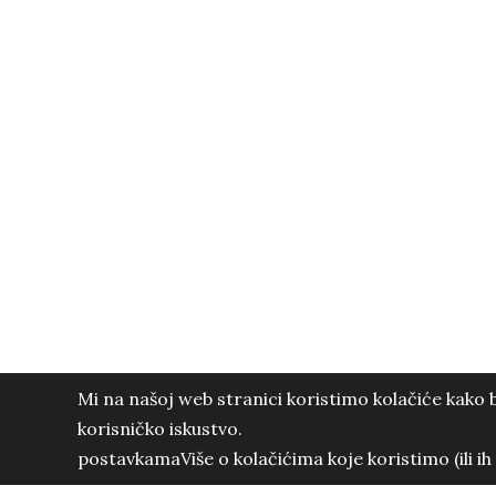
Imate neku ideju ili
© 2021. 3PMmedia - Sva prava pridržana.
3PM Media d.o.o. / OIB: 99828219950 / Prevoj 42 / 10 000 Zagreb - HR
Mi na našoj web stranici koristimo kolačiće kako 
korisničko iskustvo.
postavkama
Više o kolačićima koje koristimo (ili ih