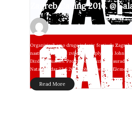
Zagreb Calling 2016. @ Šal
24 lipnja, 2016 by 3pmmedia
Organizirali smo drugo izdanje festivala Zagreb 
nastupile svjetske zvijezde Simply Red i John N
Dizdar i Quasarr. Projekt je realiziran u suradnji
Natali Dizdar 23.6.2016. John Newman, Element
Read More