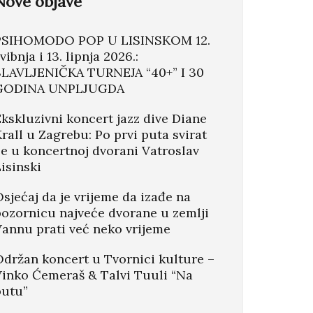
Nove objave
Lisinski
PSIHOMODO POP U LISINSKOM 12.
vibnja i 13. lipnja 2026.:
SLAVLJENIČKA TURNEJA “40+” I 30
GODINA UNPLJUGDA
kskluzivni koncert jazz dive Diane
rall u Zagrebu: Po prvi puta svirat
e u koncertnoj dvorani Vatroslav
isinski
sjećaj da je vrijeme da izađe na
pozornicu najveće dvorane u zemlji
Vannu prati već neko vrijeme
Održan koncert u Tvornici kulture –
Vinko Ćemeraš & Talvi Tuuli “Na
putu”