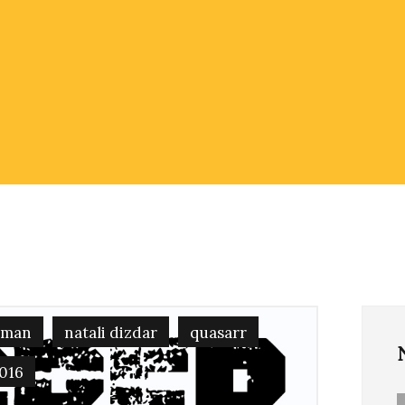
wman
natali dizdar
quasarr
2016