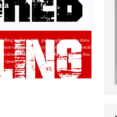
ata
Calling na Šalati 2016. godine gdje su u dva dana
ewman te domaće zvijezde Jinx, Elemental, Natali
 s Avalon produkcijom. 22.6.2016. Simply Red, Jinx,
al , Quasarr Simply