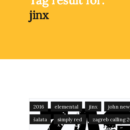
Tag result for:
jinx
2016
elemental
jinx
john ne
šalata
simply red
zagreb calling 