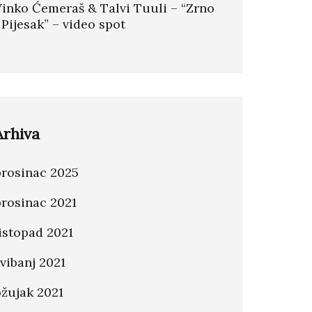
Vinko Ćemeraš & Talvi Tuuli – “Zrno
 Pijesak” – video spot
Arhiva
prosinac 2025
prosinac 2021
istopad 2021
vibanj 2021
ožujak 2021