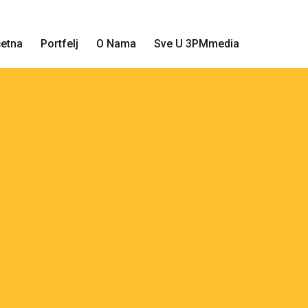
etna
Portfelj
O Nama
Sve U 3PMmedia