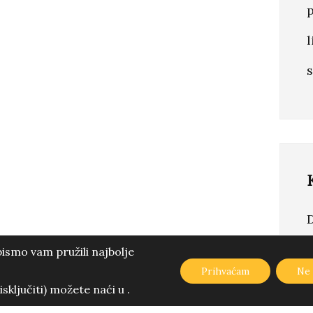
 projekt koji treba realiz
l
s
+385 99 64 69 437
info@3pmmedia.hr
bismo vam pružili najbolje
Prihvaćam
Ne
 isključiti) možete naći u
.