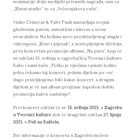
nominacije dviju medijski priznatih nagrada, onu za
„Zlatni studio“ te za „Večernjakova ružu“.
Vinko Ćemeraš & Talvi Tuuli nastavljaju svojim
glazbenim putem, autentični i iskreni u svom
stvaralaštvu. Na krilima novo predstavljenog singla i
videospota „Zrno i pijesak“, s nestrpljenjem iščekuju
prvu koncertnu promociju albuma „Na putu“, koja će
se održati 15. svibnja u zagrebačkoj Tvornici kulture.
Kako i sami kažu: „Teško je riječima opisati koliko
jedva čekamo taj koncert; jednim dijelom jer već
dugo priželjkujemo bilo kakav koncert, a drugim
dijelom je će naš album prvijenac napokon dobiti
promociju kakvu zaslužuje!“.
Prvi koncert održat će se
15. svibnja 2021.
u
Zagrebu
u Tvornici kulture
dok će drugi biti održan
27. lipnja
2021.
u
Puli na Kaštelu.
Sve informacije o koncertu u Zagrebu možete