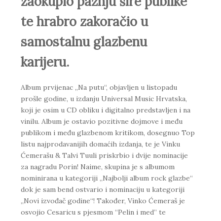
zaokupio pažnju šire publike
te hrabro zakoračio u
samostalnu glazbenu
karijeru.
Album prvijenac „Na putu“, objavljen u listopadu
prošle godine, u izdanju Universal Music Hrvatska,
koji je osim u CD obliku i digitalno predstavljen i na
vinilu. Album je ostavio pozitivne dojmove i među
publikom i među glazbenom kritikom, dosegnuo Top
listu najprodavanijih domaćih izdanja, te je Vinku
Ćemerašu & Talvi Tuuli priskrbio i dvije nominacije
za nagradu Porin! Naime, skupina je s albumom
nominirana u kategoriji „Najbolji album rock glazbe“
dok je sam bend ostvario i nominaciju u kategoriji
„Novi izvođač godine“! Također, Vinko Ćemeraš je
osvojio Cesaricu s pjesmom “Pelin i med” te