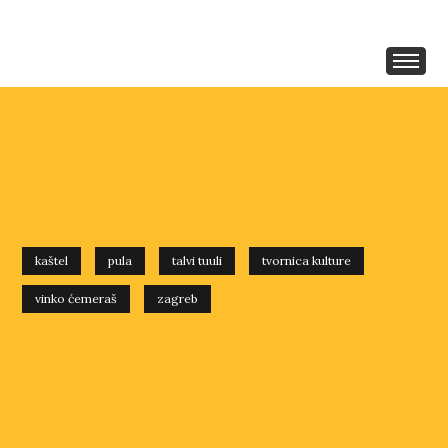
kaštel
pula
talvi tuuli
tvornica kulture
vinko ćemeraš
zagreb