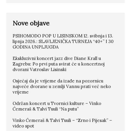
puta svirat će u koncertnoj
dvorani Vatroslav Lisinski
Nove objave
PSIHOMODO POP U LISINSKOM 12. svibnja i 13.
lipnja 2026.: SLAVLJENIČKA TURNEJA “40+” I 30
GODINA UNPLJUGDA
Ekskluzivni koncert jazz dive Diane Krall u
Zagrebu: Po prvi puta svirat će u koncertnoj
dvorani Vatroslav Lisinski
Osjećaj da je vrijeme da izađe na pozornicu
najveće dvorane u zemlji Vannu prati već neko
vrijeme
Održan koncert u Tvornici kulture – Vinko
Ćemeraš & Talvi Tuuli “Na putu”
Vinko Ćemeraš & Talvi Tuuli – “Zrno i Pijesak” –
video spot