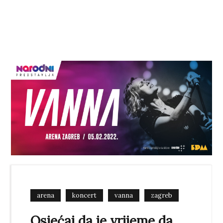
arena
koncert
vanna
zagreb
Osjećaj da je vrijeme da