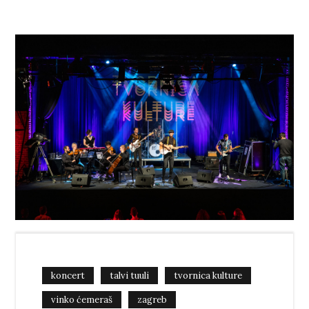
koncert
talvi tuuli
tvornica kulture
vinko ćemeraš
zagreb