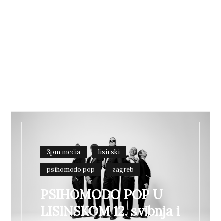
3pm media
lisinski
psihomodo pop
zagreb
PSIHOMODO POP U
LISINSKOM 12. svibnja i