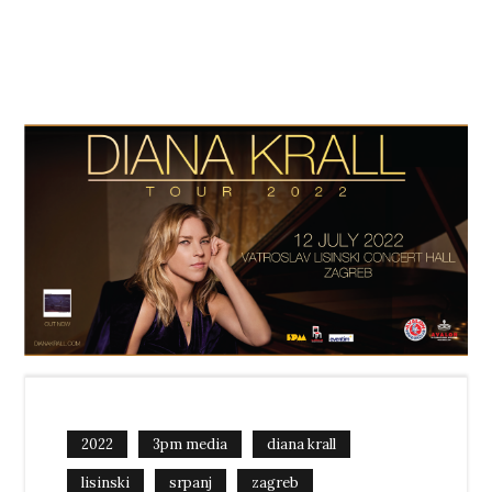
2022
3pm media
diana krall
lisinski
srpanj
zagreb