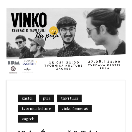
kaštel
pula
talvi tuuli
tvornica kulture
vinko ćemeraš
zagreb