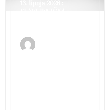
13. lipnja 2026.:
SLAVLJENIČKA
TURNEJA “40+” I 30
GODINA UNPLJUGDA
21 prosinca, 2025 by
3pmmedia
Legendarni zagrebački punk-rock bend
Psihomodo Pop najavljuje svoj prvi
samostalni koncert u Koncertnoj dvorani
Vatroslava Lisinskog, koji će se održati 12.
svibnja 2026. Koncert je dio velike
slavljeničke turneje “40+”, a ujedno
obilježava i 30. godišnjicu kultnog albuma
Unpljugd. Publiku očekuje jedinstvena
večer na kojoj će, uz bezvremenske