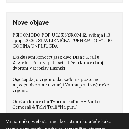
puta svirat će u koncertnoj
dvorani Vatroslav Lisinski
Nove objave
PSIHOMODO POP U LISINSKOM 12. svibnja i 13.
lipnja 2026.: SLAVLJENIČKA TURNEJA “40+” I 30
GODINA UNPLJUGDA
Imate neku ideju ili projekt koji
Ekskluzivni koncert jazz dive Diane Krall u
treba realizirati? Pišite
Zagrebu: Po prvi puta svirat će u koncertnoj
dvorani Vatroslav Lisinski
Osjećaj da je vrijeme da izađe na pozornicu
Napišite nam poruku
najveće dvorane u zemlji Vannu prati već neko
vrijeme
Održan koncert u Tvornici kulture – Vinko
Ćemeraš & Talvi Tuuli “Na putu”
+385 99 64 69 437
info@3pmmedia.hr
Vinko Ćemeraš & Talvi Tuuli – “Zrno i Pijesak” –
Mi na našoj web stranici koristimo kolačiće kako
video spot