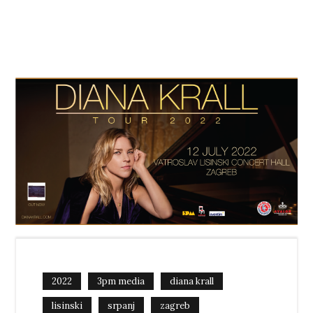
2022
3pm media
diana krall
lisinski
srpanj
zagreb