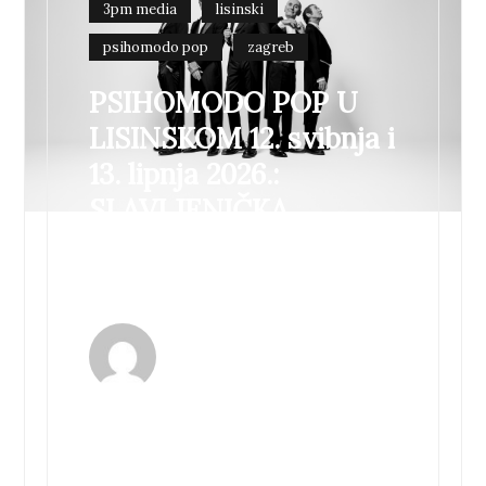
3pm media
lisinski
psihomodo pop
zagreb
PSIHOMODO POP U
LISINSKOM 12. svibnja i
13. lipnja 2026.:
SLAVLJENIČKA
TURNEJA “40+” I 30
GODINA UNPLJUGDA
21 prosinca, 2025 by
3pmmedia
Legendarni zagrebački punk-rock bend
Psihomodo Pop najavljuje svoj prvi
samostalni koncert u Koncertnoj dvorani